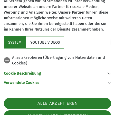
Außerdem geben wir Informationen zu Ihrer Verwendung
Riederecksee. Auf verlassenem und steilem Pfad
unserer Website an unsere Partner für soziale Medien,
schnaufen wir hinauf zum Blankensteinsattel und
Werbung und Analysen weiter. Unsere Partner führen diese
Informationen möglicherweise mit weiteren Daten
genießen die warme Novembersonne an der
zusammen, die Sie ihnen bereitgestellt haben oder die sie
Ostseite des bekannten Kletterberges. Von dort
im Rahmen Ihrer Nutzung der Dienste gesammelt haben.
geht es weiter auf felsig-rutschigem Pfad Richtung
Risserkogel-Gipfel. Wir merken nochmals, dass es
SYSTEM
YOUTUBE VIDEOS
zum Kraxeln heute nichts gewesen wäre.
Alles akzeptieren (Übertragung von Nutzerdaten und
Am Gipfel begrüßt uns „noch“ die Sonne und
Cookies)
Sarah verteilt ihren super Mohnkuchen (selbst
Cookie Beschreibung
gemacht natürlich!) an uns.
Verwendete Cookies
Wir sind überglücklich, noch solch eine Aussicht
zu haben, und spüren, dass es vielleicht die letzte
Wanderung im Jahr sein wird.
ALLE AKZEPTIEREN