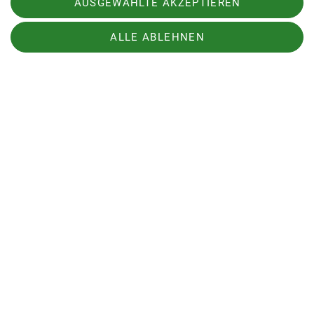
AUSGEWÄHLTE AKZEPTIEREN
ALLE ABLEHNEN
Plötzlich scheint der Föhn zusammenzubrechen
und es wird immer kälter. Gegen 11 Uhr
marschieren wir über den Alpenlehrpfad Richtung
Setzberg. Beim Abstieg vom Risserkogel passiert
dem Alfons noch was Sonderbares: Er steigt in
einen „Schnappstein“ und Fuß und Schuh sind