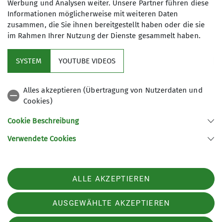
Werbung und Analysen weiter. Unsere Partner führen diese
Informationen möglicherweise mit weiteren Daten
zusammen, die Sie ihnen bereitgestellt haben oder die sie
im Rahmen Ihrer Nutzung der Dienste gesammelt haben.
Kindergruppe
SYSTEM
YOUTUBE VIDEOS
Alles akzeptieren (Übertragung von Nutzerdaten und
Cookies)
Cookie Beschreibung
Sektion
Verwendete Cookies
Sektion Ebersberg-Grafing des Deutschen Alpenvereins e.V.
ALLE AKZEPTIEREN
Lagerhausstraße 17
85567 Grafing
AUSGEWÄHLTE AKZEPTIEREN
Telefon +4980926878