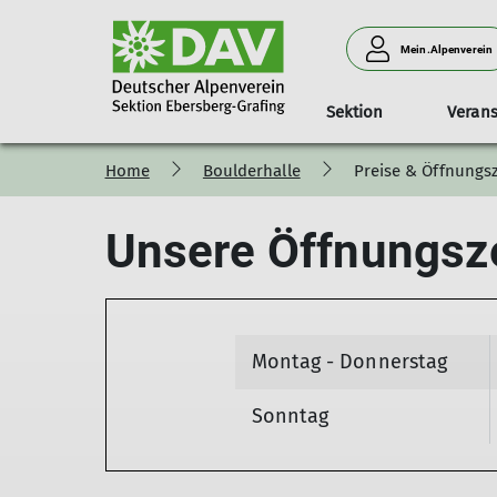
Mein.Alpenverein
Sektion
Verans
Home
Boulderhalle
Preise & Öffnungs
Preise & Öffnungszeiten
Tourenprogramm
Geschäftsstelle
Kinder- und Familien
Meißner Haus
Unsere Öffnungsz
Familiengruppe
Kindergruppe
Montag - Donnerstag
Sonntag