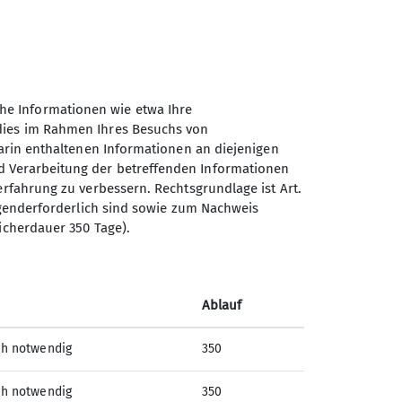
he Informationen wie etwa Ihre
 dies im Rahmen Ihres Besuchs von
darin enthaltenen Informationen an diejenigen
d Verarbeitung der betreffenden Informationen
erfahrung zu verbessern. Rechtsgrundlage ist Art.
ingenderforderlich sind sowie zum Nachweis
Sektion Ebersberg-Grafing
icherdauer 350 Tage).
des Deutschen Alpenvereins
e.V.
Lagerhausstraße 17
Ablauf
85567 Grafing
ch notwendig
350
Telefon +4980926878
ch notwendig
350