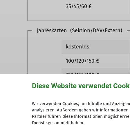
35/45/60 €
Jahreskarten (Sektion/DAV/Extern)
kostenlos
100/120/150 €
130/150/180 €
Diese Website verwendet Cook
180/210/240 €
Wir verwenden Cookies, um Inhalte und Anzeigen 
analysieren. Außerdem geben wir Informationen 
Stand der Öffnungszeiten: 01.01.2026
Partner führen diese Informationen möglicherwei
Dienste gesammelt haben.
Gültigkeit der Öffnungszeiten: bis auf Weit