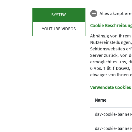
Stand der Preisliste: 01.01.2026
Alles akzeptier
SYSTEM
Sonderöffnungszeiten auf Anfrage beim Bou
Cookie Beschreibun
YOUTUBE VIDEOS
Abhängig von Ihrem 
Nutzereinstellungen
Sektionswebsites erf
Server zurück, von 
ermöglicht es uns, d
6 Abs. 1 lit. f DSGV
etwaiger von Ihnen e
Sektion
Verwendete Cookies
Geschäftsstelle
Name
Mitgliedschaft
Vorstandschaft
dav-cookie-banner
Ausschüsse
dav-cookie-banner