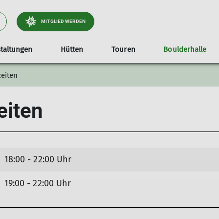
MITGLIED WERDEN
taltungen
Hütten
Touren
Boulderhalle
zeiten
Leistungsstufen Touren
Mitgliedschaft
So findet ihr uns
Hüttenschlüssel
Jugend
Vorstandschaft
So sieht es b
Tourenberic
eiten
Jugend
Jungmannschaft
Die wilden Gnome
18:00 - 22:00 Uhr
19:00 - 22:00 Uhr