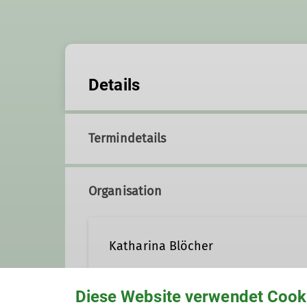
Details
Termindetails
Organisation
Katharina Blöcher
Diese Website verwendet Cook
katharina.bloecher@alpenve