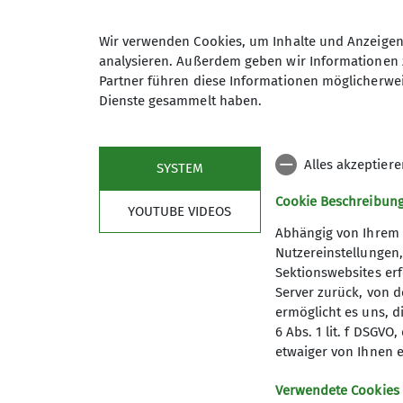
Gruppe
Wir verwenden Cookies, um Inhalte und Anzeigen 
analysieren. Außerdem geben wir Informationen 
Qualifikationen
Partner führen diese Informationen möglicherwei
Dienste gesammelt haben.
Familiengruppe
Familiengruppenleiter*in
Alles akzeptier
SYSTEM
Wir sind ein Zusammenschluss von
mit Gleichgesinnten das Umlan
Cookie Beschreibun
YOUTUBE VIDEOS
und eine schöne Zeit für Klein u
Abhängig von Ihrem 
Es gibt so viele Dinge, die uns 
Nutzereinstellungen
Weihnachtsmarkt, Hüttenübernac
Sektionswebsites erf
unterwegs, aber auch im näheren
Server zurück, von 
ermöglicht es uns, d
Mittlerweile sind wir geübte Lä
6 Abs. 1 lit. f DSGV
Geschwister übergeben haben un
etwaiger von Ihnen e
Da unser Angebot auf rege Zust
Sektion
Gruppe auf.
Verwendete Cookies