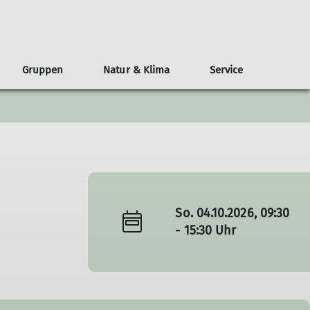
Gruppen
Natur & Klima
Service
ei uns aus
hte
Schneelahner Hütte
Erwachsene
Ausschüsse
Tourenleiter
News
Sänger
Jugendausschuss
Hüttenausschuss
So. 04.10.2026, 09:30
- 15:30 Uhr