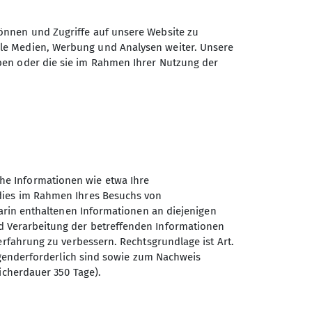
önnen und Zugriffe auf unsere Website zu
ale Medien, Werbung und Analysen weiter. Unsere
ben oder die sie im Rahmen Ihrer Nutzung der
ppenleitung
Geschwisterkinder), die es lieben,
und Bewegungsdrang nachzugeben
he Informationen wie etwa Ihre
 wandern, rodeln, bouldern,
 dies im Rahmen Ihres Besuchs von
…und dabei sind wir in den Bergen
darin enthaltenen Informationen an diejenigen
 zu entdecken gibt.
d Verarbeitung der betreffenden Informationen
erfahrung zu verbessern. Rechtsgrundlage ist Art.
estand geschickt oder an unsere
ingenderforderlich sind sowie zum Nachweis
Sektion Ebersberg-Grafing
icherdauer 350 Tage).
en Familien mehr in unsere
des Deutschen Alpenvereins
e.V.