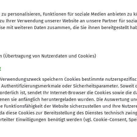
zu personalisieren, Funktionen für soziale Medien anbieten zu k
zu Ihrer Verwendung unserer Website an unsere Partner für sozi
Ämter
se mit weiteren Daten zusammen, die Sie ihnen bereitgestellt ha
Familiengruppe
Gru
en (Übertragung von Nutzerdaten und Cookies)
 Familien mit Kindern der Jahrgänge 2019 bis 2021 (+ 
d und die Alpen zu entdecken, dabei dem Forscher- 
g
nd Groß in der Natur zu verbringen.
Verwendungszweck speichern Cookies bestimmte nutzerspezifisc
Spaß machen, daher sind unsere Aktivitäten vielfältig:
, Authentifizierungsmerkmale oder Sicherheitsparameter. Soweit
htungen, Spiele in der Natur, planschen, picknicken
orderlich ist, sendet Ihr Internet-Browser die Cookies sowie die 
 Umland, weil es hier auch so viele spannende Ecken
denen sie anfänglich heruntergeladen wurden. Die Auswertung un
ie Funktionsfähigkeit der Website sicherzustellen und Ihre Nutzer
ufer, sodass wir unsere Kraxen/Tragehilfen in den Ruh
O, da diese Cookies zur Bereitsstellung des Dienstes technisch zw
d die Welt zu Fuß entdecken.
rteilter Einwilligungen benötigt werden (vgl. Cookie-Consent, Spe
immung getroffen ist, nehmen wir momentan keine neu