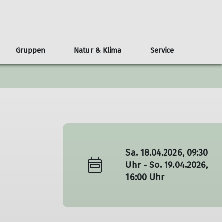
Gruppen
Natur & Klima
Service
ei uns aus
hte
Schneelahner Hütte
Erwachsene
Ausschüsse
Tourenleiter
News
Sänger
Jugendausschuss
Hüttenausschuss
Sa. 18.04.2026, 09:30
Uhr - So. 19.04.2026,
16:00 Uhr