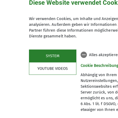
Diese Website verwendet Cook
katharina.bloecher@alpenve
Gruppe
Wir verwenden Cookies, um Inhalte und Anzeigen 
analysieren. Außerdem geben wir Informationen 
Qualifikationen
Partner führen diese Informationen möglicherwei
Dienste gesammelt haben.
Familiengruppe
Familiengruppenleiter*in
Alles akzeptier
SYSTEM
Wir sind ein Zusammenschluss von
mit Gleichgesinnten das Umlan
Cookie Beschreibun
YOUTUBE VIDEOS
und eine schöne Zeit für Klein u
Abhängig von Ihrem 
Es gibt so viele Dinge, die uns 
Nutzereinstellungen
Weihnachtsmarkt, Hüttenübernac
Sektionswebsites erf
unterwegs, aber auch im näheren
Server zurück, von 
ermöglicht es uns, d
Mittlerweile sind wir geübte Lä
6 Abs. 1 lit. f DSGV
Geschwister übergeben haben un
etwaiger von Ihnen e
Da unser Angebot auf rege Zust
Sektion