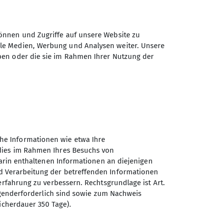
önnen und Zugriffe auf unsere Website zu
ale Medien, Werbung und Analysen weiter. Unsere
ben oder die sie im Rahmen Ihrer Nutzung der
ppenleitung
Geschwisterkinder), die es lieben,
und Bewegungsdrang nachzugeben
he Informationen wie etwa Ihre
 wandern, rodeln, bouldern,
 dies im Rahmen Ihres Besuchs von
…und dabei sind wir in den Bergen
darin enthaltenen Informationen an diejenigen
 zu entdecken gibt.
d Verarbeitung der betreffenden Informationen
erfahrung zu verbessern. Rechtsgrundlage ist Art.
estand geschickt oder an unsere
ingenderforderlich sind sowie zum Nachweis
Sektion Ebersberg-Grafing
icherdauer 350 Tage).
en Familien mehr in unsere
des Deutschen Alpenvereins