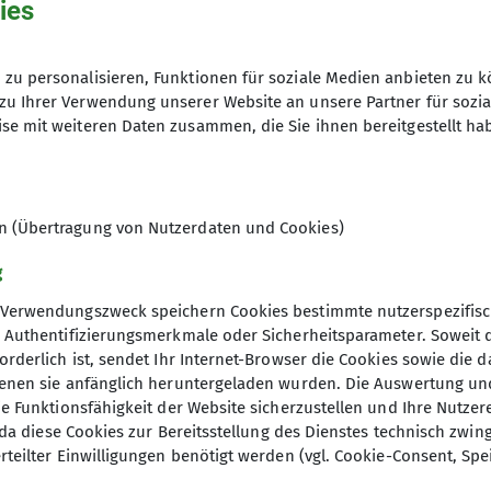
ies
rein-grafing.de
zu personalisieren, Funktionen für soziale Medien anbieten zu k
zu Ihrer Verwendung unserer Website an unsere Partner für sozi
Ämter
se mit weiteren Daten zusammen, die Sie ihnen bereitgestellt ha
Familiengruppe
Gru
en (Übertragung von Nutzerdaten und Cookies)
 Familien mit Kindern der Jahrgänge 2019 bis 2021 (+ 
d und die Alpen zu entdecken, dabei dem Forscher- 
g
nd Groß in der Natur zu verbringen.
Verwendungszweck speichern Cookies bestimmte nutzerspezifisc
Spaß machen, daher sind unsere Aktivitäten vielfältig:
, Authentifizierungsmerkmale oder Sicherheitsparameter. Soweit
htungen, Spiele in der Natur, planschen, picknicken
orderlich ist, sendet Ihr Internet-Browser die Cookies sowie die 
 Umland, weil es hier auch so viele spannende Ecken
denen sie anfänglich heruntergeladen wurden. Die Auswertung un
ie Funktionsfähigkeit der Website sicherzustellen und Ihre Nutzer
ufer, sodass wir unsere Kraxen/Tragehilfen in den Ruh
O, da diese Cookies zur Bereitsstellung des Dienstes technisch zw
d die Welt zu Fuß entdecken.
rteilter Einwilligungen benötigt werden (vgl. Cookie-Consent, Spe
immung getroffen ist, nehmen wir momentan keine neu