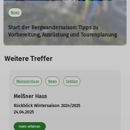
mehr erfahren
News
Start der Bergwandersaison: Tipps zu
Vorbereitung, Ausrüstung und Tourenplanung
03.04.2025
Mit den ersten warmen Frühlingstagen und den
Weitere Treffer
anstehenden Osterferien beginnt für viele Menschen
bereits jetzt die Bergwandersaison. Der Deutsche
Alpenverein (DAV) gibt wichtige Hinweise zu
Vorbereitung, Ausrüstung und Tourenplanung, um
MeissnerHaus
News
Sektion
sichere und genussvolle Bergtouren zu gewährleisten.
Meißner Haus
mehr erfahren
Rückblick Wintersaison 2024/2025
24.04.2025
mehr erfahren