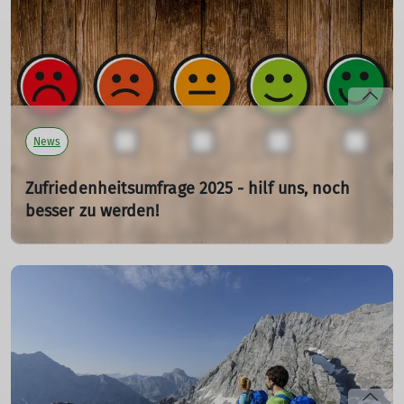
wichtigen Infos immer auf deinem Smartphone dabei.
mehr erfahren
News
Zufriedenheitsumfrage 2025 - hilf uns, noch
besser zu werden!
Deine Meinung zählt
06.03.2025
Wir möchten sicherstellen, dass unsere Angebote zu
deinen Bedürfnissen passen und wir dir auch in Zukunft
die besten Lösungen bieten können. Daher ist uns deine
Meinung wichtig! Bitte mach bei unserer
Zufriedenheitsumfrage mit.