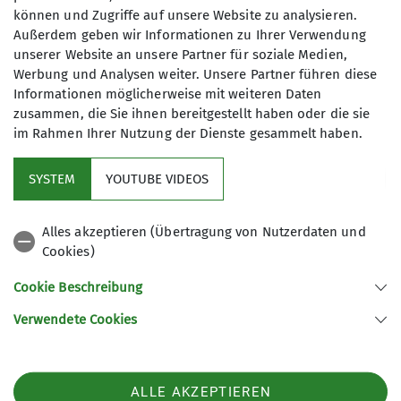
Dein DAV-Mitgliedsausweis ist jetzt auch in digitaler
können und Zugriffe auf unsere Website zu analysieren.
Form verfügbar. Damit hast du als DAV-Mitglied alle
Außerdem geben wir Informationen zu Ihrer Verwendung
wichtigen Infos immer auf deinem Smartphone
unserer Website an unsere Partner für soziale Medien,
dabei.
Werbung und Analysen weiter. Unsere Partner führen diese
Informationen möglicherweise mit weiteren Daten
mehr erfahren
zusammen, die Sie ihnen bereitgestellt haben oder die sie
im Rahmen Ihrer Nutzung der Dienste gesammelt haben.
Andere Themen
SYSTEM
YOUTUBE VIDEOS
Boulderhalle
News
Sektion
Tourenbericht
Alles akzeptieren (Übertragung von Nutzerdaten und
Cookies)
Cookie Beschreibung
Sektion
Verwendete Cookies
Sektion Ebersberg-Grafing des Deutschen Alpenvereins e.V.
ALLE AKZEPTIEREN
Lagerhausstraße 17