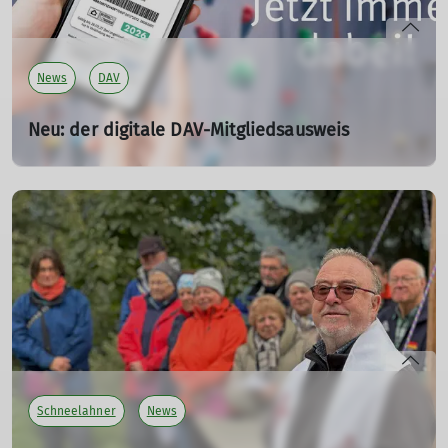
mehr erfahren
News
DAV
Neu: der digitale DAV-Mitgliedsausweis
01.03.2026
Dein DAV-Mitgliedsausweis ist jetzt auch in digitaler
Form verfügbar. Damit hast du als DAV-Mitglied alle
wichtigen Infos immer auf deinem Smartphone dabei.
mehr erfahren
Schneelahner
News