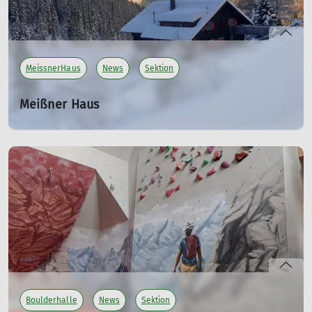
MeissnerHaus
News
Sektion
Meißner Haus
Rückblick Wintersaison 2024/2025
24.04.2025
mehr erfahren
Boulderhalle
News
Sektion