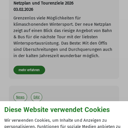
Netzplan und Tourenziele 2026
03.02.2026
Grenzenlos viele Möglichkeiten für
klimaschonenden Wintersport. Der neue Netzplan
zeigt auf einen Blick das riesige Angebot von Bahn
& Bus für die nächste Tour mit der liebsten
Wintersportausrüstung. Das Beste: Mit den Öffis
sind Überschreitungen und Durchquerungen auch
in der kalten Jahreszeit wunderbar möglich.
mehr erfahren
News
DAV
Diese Website verwendet Cookies
Neu: der digitale DAV-Mitgliedsausweis
Wir verwenden Cookies, um Inhalte und Anzeigen zu
01.03.2026
personalisieren, Funktionen für soziale Medien anbieten zu