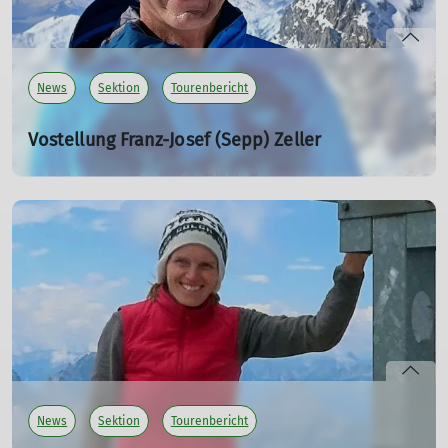
News
Sektion
Tourenbericht
Vostellung Franz-Josef (Sepp) Zeller
02.11.2025
mehr erfahren
News
Sektion
Tourenbericht