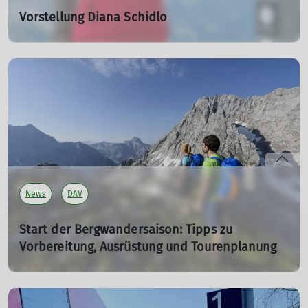
Vorstellung Diana Schidlo
02.11.2025
mehr erfahren
News
DAV
Start der Bergwandersaison: Tipps zu
Vorbereitung, Ausrüstung und Tourenplanung
01.03.2026
Mit den ersten warmen Frühlingstagen und den
anstehenden Osterferien beginnt für viele Menschen