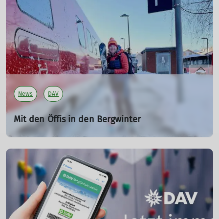
bereits jetzt die Bergwandersaison. Der Deutsche
Alpenverein (DAV) gibt wichtige Hinweise zu
Vorbereitung, Ausrüstung und Tourenplanung, um
sichere und genussvolle Bergtouren zu gewährleisten.
mehr erfahren
News
DAV
Mit den Öffis in den Bergwinter
Netzplan und Tourenziele 2026
03.02.2026
Grenzenlos viele Möglichkeiten für klimaschonenden
Wintersport. Der neue Netzplan zeigt auf einen Blick das
riesige Angebot von Bahn & Bus für die nächste Tour mit
der liebsten Wintersportausrüstung. Das Beste: Mit den
Öffis sind Überschreitungen und Durchquerungen auch
in der kalten Jahreszeit wunderbar möglich.